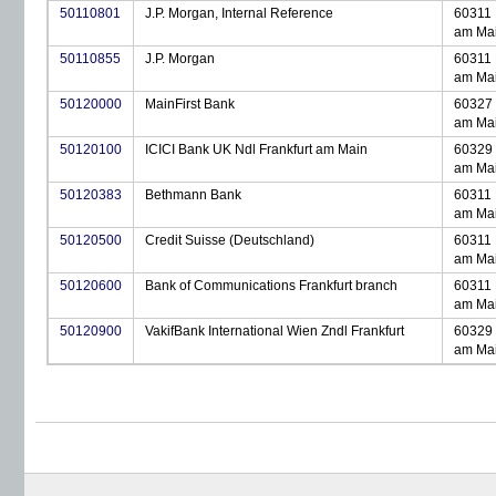
50110801
J.P. Morgan, Internal Reference
60311 
am Ma
50110855
J.P. Morgan
60311 
am Ma
50120000
MainFirst Bank
60327 
am Ma
50120100
ICICI Bank UK Ndl Frankfurt am Main
60329 
am Ma
50120383
Bethmann Bank
60311 
am Ma
50120500
Credit Suisse (Deutschland)
60311 
am Ma
50120600
Bank of Communications Frankfurt branch
60311 
am Ma
50120900
VakifBank International Wien Zndl Frankfurt
60329 
am Ma