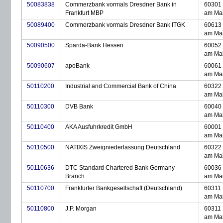
50083838
Commerzbank vormals Dresdner Bank in
60301 
Frankfurt MBP
am Ma
50089400
Commerzbank vormals Dresdner Bank ITGK
60613 
am Ma
50090500
Sparda-Bank Hessen
60052 
am Ma
50090607
apoBank
60061 
am Ma
50110200
Industrial and Commercial Bank of China
60322 
am Ma
50110300
DVB Bank
60040 
am Ma
50110400
AKA Ausfuhrkredit GmbH
60001 
am Ma
50110500
NATIXIS Zweigniederlassung Deutschland
60322 
am Ma
50110636
DTC Standard Chartered Bank Germany
60036 
Branch
am Ma
50110700
Frankfurter Bankgesellschaft (Deutschland)
60311 
am Ma
50110800
J.P. Morgan
60311 
am Ma