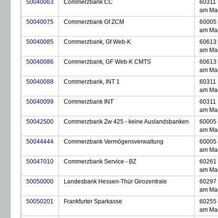
50040063
Commerzbank CC
60311 
am Ma
50040075
Commerzbank Gf ZCM
60005 
am Ma
50040085
Commerzbank, Gf Web-K
60613 
am Ma
50040086
Commerzbank, GF Web-K CMTS
60613 
am Ma
50040088
Commerzbank, INT 1
60311 
am Ma
50040099
Commerzbank INT
60311 
am Ma
50042500
Commerzbank Zw 425 - keine Auslandsbanken
60005 
am Ma
50044444
Commerzbank Vermögensverwaltung
60005 
am Ma
50047010
Commerzbank Service - BZ
60261 
am Ma
50050000
Landesbank Hessen-Thür Girozentrale
60297 
am Ma
50050201
Frankfurter Sparkasse
60255 
am Ma