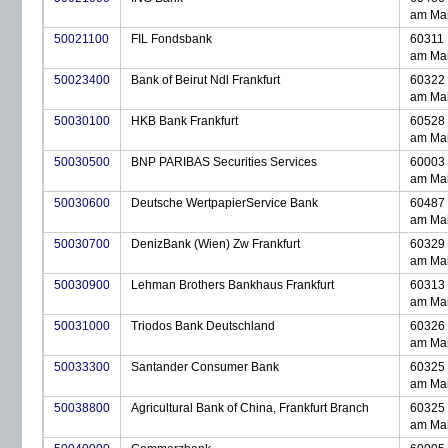
am Ma
50021100
FIL Fondsbank
60311 
am Ma
50023400
Bank of Beirut Ndl Frankfurt
60322 
am Ma
50030100
HKB Bank Frankfurt
60528 
am Ma
50030500
BNP PARIBAS Securities Services
60003 
am Ma
50030600
Deutsche WertpapierService Bank
60487 
am Ma
50030700
DenizBank (Wien) Zw Frankfurt
60329 
am Ma
50030900
Lehman Brothers Bankhaus Frankfurt
60313 
am Ma
50031000
Triodos Bank Deutschland
60326 
am Ma
50033300
Santander Consumer Bank
60325 
am Ma
50038800
Agricultural Bank of China, Frankfurt Branch
60325 
am Ma