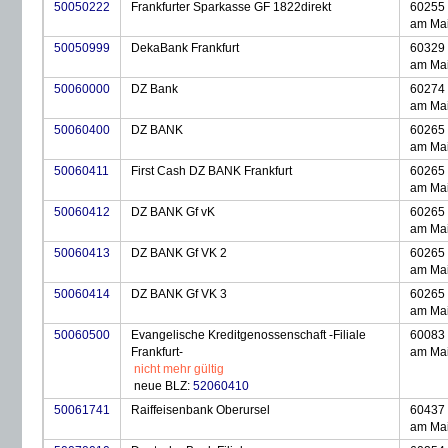
50050222
Frankfurter Sparkasse GF 1822direkt
60255 
am Ma
50050999
DekaBank Frankfurt
60329 
am Ma
50060000
DZ Bank
60274 
am Ma
50060400
DZ BANK
60265 
am Ma
50060411
First Cash DZ BANK Frankfurt
60265 
am Ma
50060412
DZ BANK Gf vK
60265 
am Ma
50060413
DZ BANK Gf VK 2
60265 
am Ma
50060414
DZ BANK Gf VK 3
60265 
am Ma
50060500
Evangelische Kreditgenossenschaft -Filiale
60083 
Frankfurt-
am Ma
nicht mehr gültig
neue BLZ:
52060410
50061741
Raiffeisenbank Oberursel
60437 
am Ma