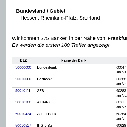
Bundesland / Gebiet
Hessen, Rheinland-Pfalz, Saarland
Wir konnten 275 Banken in der Nähe von '
Frankfu
Es werden die ersten 100 Treffer angezeigt
BLZ
Name der Bank
50000000
Bundesbank
60047 
am Ma
50010060
Postbank
60288 
am Ma
50010111
SEB
60283 
am Ma
50010200
AKBANK
60311 
am Ma
50010424
Aareal Bank
60284 
am Ma
50010517
ING-DiBa
60628 