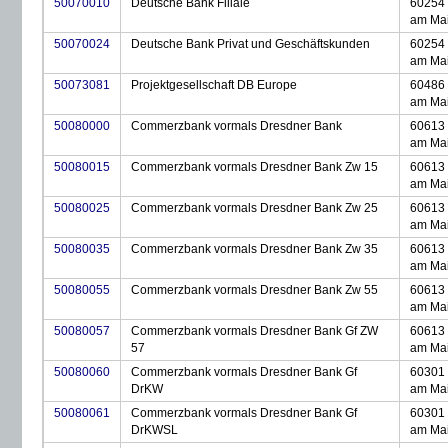
50070010
Deutsche Bank Filiale
60254 
am Ma
50070024
Deutsche Bank Privat und Geschäftskunden
60254 
am Ma
50073081
Projektgesellschaft DB Europe
60486 
am Ma
50080000
Commerzbank vormals Dresdner Bank
60613 
am Ma
50080015
Commerzbank vormals Dresdner Bank Zw 15
60613 
am Ma
50080025
Commerzbank vormals Dresdner Bank Zw 25
60613 
am Ma
50080035
Commerzbank vormals Dresdner Bank Zw 35
60613 
am Ma
50080055
Commerzbank vormals Dresdner Bank Zw 55
60613 
am Ma
50080057
Commerzbank vormals Dresdner Bank Gf ZW
60613 
57
am Ma
50080060
Commerzbank vormals Dresdner Bank Gf
60301 
DrKW
am Ma
50080061
Commerzbank vormals Dresdner Bank Gf
60301 
DrKWSL
am Ma