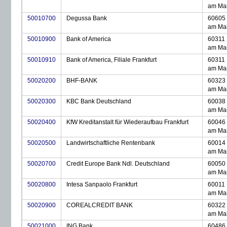
am Ma
50010700
Degussa Bank
60605 
am Ma
50010900
Bank of America
60311 
am Ma
50010910
Bank of America, Filiale Frankfurt
60311 
am Ma
50020200
BHF-BANK
60323 
am Ma
50020300
KBC Bank Deutschland
60038 
am Ma
50020400
KfW Kreditanstalt für Wiederaufbau Frankfurt
60046 
am Ma
50020500
Landwirtschaftliche Rentenbank
60014 
am Ma
50020700
Credit Europe Bank Ndl. Deutschland
60050 
am Ma
50020800
Intesa Sanpaolo Frankfurt
60011 
am Ma
50020900
COREALCREDIT BANK
60322 
am Ma
50021000
ING Bank
60486 