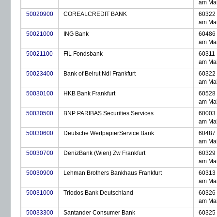
am Ma
50020900
COREALCREDIT BANK
60322 
am Ma
50021000
ING Bank
60486 
am Ma
50021100
FIL Fondsbank
60311 
am Ma
50023400
Bank of Beirut Ndl Frankfurt
60322 
am Ma
50030100
HKB Bank Frankfurt
60528 
am Ma
50030500
BNP PARIBAS Securities Services
60003 
am Ma
50030600
Deutsche WertpapierService Bank
60487 
am Ma
50030700
DenizBank (Wien) Zw Frankfurt
60329 
am Ma
50030900
Lehman Brothers Bankhaus Frankfurt
60313 
am Ma
50031000
Triodos Bank Deutschland
60326 
am Ma
50033300
Santander Consumer Bank
60325 