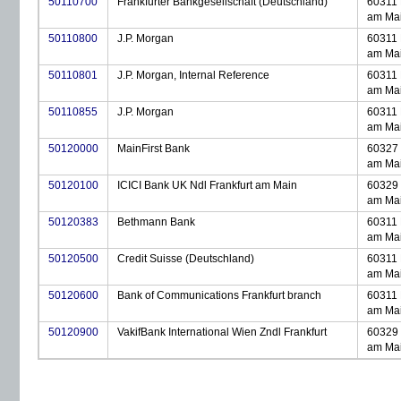
50110700
Frankfurter Bankgesellschaft (Deutschland)
60311 
am Ma
50110800
J.P. Morgan
60311 
am Ma
50110801
J.P. Morgan, Internal Reference
60311 
am Ma
50110855
J.P. Morgan
60311 
am Ma
50120000
MainFirst Bank
60327 
am Ma
50120100
ICICI Bank UK Ndl Frankfurt am Main
60329 
am Ma
50120383
Bethmann Bank
60311 
am Ma
50120500
Credit Suisse (Deutschland)
60311 
am Ma
50120600
Bank of Communications Frankfurt branch
60311 
am Ma
50120900
VakifBank International Wien Zndl Frankfurt
60329 
am Ma