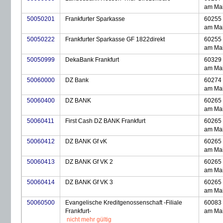
am Ma
50050201
Frankfurter Sparkasse
60255 
am Ma
50050222
Frankfurter Sparkasse GF 1822direkt
60255 
am Ma
50050999
DekaBank Frankfurt
60329 
am Ma
50060000
DZ Bank
60274 
am Ma
50060400
DZ BANK
60265 
am Ma
50060411
First Cash DZ BANK Frankfurt
60265 
am Ma
50060412
DZ BANK Gf vK
60265 
am Ma
50060413
DZ BANK Gf VK 2
60265 
am Ma
50060414
DZ BANK Gf VK 3
60265 
am Ma
50060500
Evangelische Kreditgenossenschaft -Filiale
60083 
Frankfurt-
am Ma
nicht mehr gültig