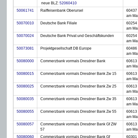
neue BLZ:
52060410
50061741
Raiffeisenbank Oberursel
60437 
am Ma
50070010
Deutsche Bank Filiale
60254 
am Ma
50070024
Deutsche Bank Privat und Geschäftskunden
60254 
am Ma
50073081
Projektgesellschaft DB Europe
60486 
am Ma
50080000
Commerzbank vormals Dresdner Bank
60613 
am Ma
50080015
Commerzbank vormals Dresdner Bank Zw 15
60613 
am Ma
50080025
Commerzbank vormals Dresdner Bank Zw 25
60613 
am Ma
50080035
Commerzbank vormals Dresdner Bank Zw 35
60613 
am Ma
50080055
Commerzbank vormals Dresdner Bank Zw 55
60613 
am Ma
50080057
Commerzbank vormals Dresdner Bank Gf ZW
60613 
57
am Ma
50080060
Commerzbank vormals Dresdner Bank Gf
60301 