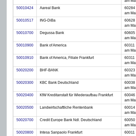
am Ma
50010424
Aareal Bank
60284 
am Ma
50010517
ING-DiBa
60628 
am Ma
50010700
Degussa Bank
60605 
am Ma
50010900
Bank of America
60311 
am Ma
50010910
Bank of America, Filiale Frankfurt
60311 
am Ma
50020200
BHF-BANK
60323 
am Ma
50020300
KBC Bank Deutschland
60038 
am Ma
50020400
KfW Kreditanstalt für Wiederaufbau Frankfurt
60046 
am Ma
50020500
Landwirtschaftliche Rentenbank
60014 
am Ma
50020700
Credit Europe Bank Ndl. Deutschland
60050 
am Ma
50020800
Intesa Sanpaolo Frankfurt
60011 