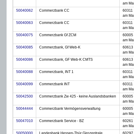
am Ma
50040062
Commerzbank CC
60311 
am Ma
50040063
Commerzbank CC
60311 
am Ma
50040075
Commerzbank Gf ZCM
60005 
am Ma
50040085
Commerzbank, Gf Web-K
60613 
am Ma
50040086
Commerzbank, GF Web-K CMTS
60613 
am Ma
50040088
Commerzbank, INT 1
60311 
am Ma
50040099
Commerzbank INT
60311 
am Ma
50042500
Commerzbank Zw 425 - keine Auslandsbanken
60005 
am Ma
50044444
Commerzbank Vermögensverwaltung
60005 
am Ma
50047010
Commerzbank Service - BZ
60261 
am Ma
50050000
Landesbank Hessen-Thür Girozentrale
60297 