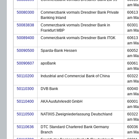
am Ma
50080300
Commerzbank vormals Dresdner Bank Private
60613 
Banking Inland
am Ma
50083838
Commerzbank vormals Dresdner Bank in
60301 
Frankfurt MBP
am Ma
50089400
Commerzbank vormals Dresdner Bank ITGK
60613 
am Ma
50090500
Sparda-Bank Hessen
60052 
am Ma
50090607
apoBank
60061 
am Ma
50110200
Industrial and Commercial Bank of China
60322 
am Ma
50110300
DVB Bank
60040 
am Ma
50110400
AKA Ausfuhrkredit GmbH
60001 
am Ma
50110500
NATIXIS Zweigniederlassung Deutschland
60322 
am Ma
50110636
DTC Standard Chartered Bank Germany
60036 
Branch
am Ma