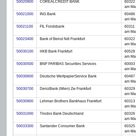
50020900
COREALCREDIT BANK
60322 
am Ma
50021000
ING Bank
60486 
am Ma
50021100
FIL Fondsbank
60311 
am Ma
50023400
Bank of Beirut Ndl Frankfurt
60322 
am Ma
50030100
HKB Bank Frankfurt
60528 
am Ma
50030500
BNP PARIBAS Securities Services
60003 
am Ma
50030600
Deutsche WertpapierService Bank
60487 
am Ma
50030700
DenizBank (Wien) Zw Frankfurt
60329 
am Ma
50030900
Lehman Brothers Bankhaus Frankfurt
60313 
am Ma
50031000
Triodos Bank Deutschland
60326 
am Ma
50033300
Santander Consumer Bank
60325 
am Ma