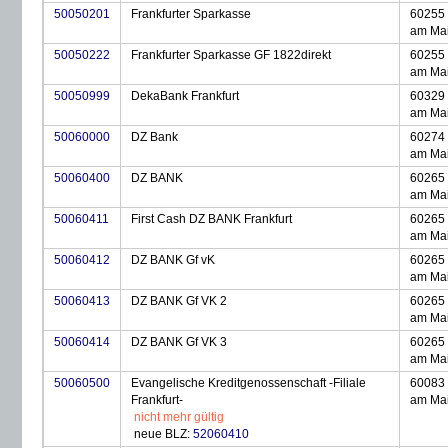
50050201
Frankfurter Sparkasse
60255 
am Ma
50050222
Frankfurter Sparkasse GF 1822direkt
60255 
am Ma
50050999
DekaBank Frankfurt
60329 
am Ma
50060000
DZ Bank
60274 
am Ma
50060400
DZ BANK
60265 
am Ma
50060411
First Cash DZ BANK Frankfurt
60265 
am Ma
50060412
DZ BANK Gf vK
60265 
am Ma
50060413
DZ BANK Gf VK 2
60265 
am Ma
50060414
DZ BANK Gf VK 3
60265 
am Ma
50060500
Evangelische Kreditgenossenschaft -Filiale
60083 
Frankfurt-
am Ma
nicht mehr gültig
neue BLZ:
52060410