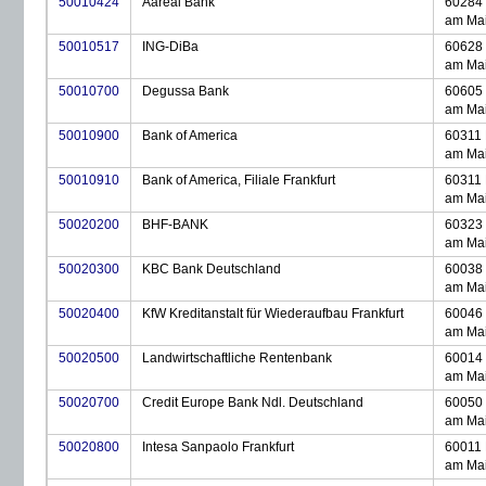
50010424
Aareal Bank
60284 
am Ma
50010517
ING-DiBa
60628 
am Ma
50010700
Degussa Bank
60605 
am Ma
50010900
Bank of America
60311 
am Ma
50010910
Bank of America, Filiale Frankfurt
60311 
am Ma
50020200
BHF-BANK
60323 
am Ma
50020300
KBC Bank Deutschland
60038 
am Ma
50020400
KfW Kreditanstalt für Wiederaufbau Frankfurt
60046 
am Ma
50020500
Landwirtschaftliche Rentenbank
60014 
am Ma
50020700
Credit Europe Bank Ndl. Deutschland
60050 
am Ma
50020800
Intesa Sanpaolo Frankfurt
60011 
am Ma