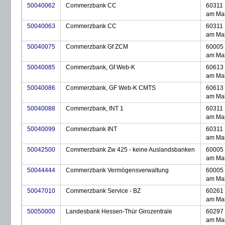
50040062
Commerzbank CC
60311 
am Ma
50040063
Commerzbank CC
60311 
am Ma
50040075
Commerzbank Gf ZCM
60005 
am Ma
50040085
Commerzbank, Gf Web-K
60613 
am Ma
50040086
Commerzbank, GF Web-K CMTS
60613 
am Ma
50040088
Commerzbank, INT 1
60311 
am Ma
50040099
Commerzbank INT
60311 
am Ma
50042500
Commerzbank Zw 425 - keine Auslandsbanken
60005 
am Ma
50044444
Commerzbank Vermögensverwaltung
60005 
am Ma
50047010
Commerzbank Service - BZ
60261 
am Ma
50050000
Landesbank Hessen-Thür Girozentrale
60297 
am Ma