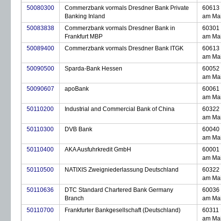
50080300
Commerzbank vormals Dresdner Bank Private
60613 
Banking Inland
am Ma
50083838
Commerzbank vormals Dresdner Bank in
60301 
Frankfurt MBP
am Ma
50089400
Commerzbank vormals Dresdner Bank ITGK
60613 
am Ma
50090500
Sparda-Bank Hessen
60052 
am Ma
50090607
apoBank
60061 
am Ma
50110200
Industrial and Commercial Bank of China
60322 
am Ma
50110300
DVB Bank
60040 
am Ma
50110400
AKA Ausfuhrkredit GmbH
60001 
am Ma
50110500
NATIXIS Zweigniederlassung Deutschland
60322 
am Ma
50110636
DTC Standard Chartered Bank Germany
60036 
Branch
am Ma
50110700
Frankfurter Bankgesellschaft (Deutschland)
60311 
am Ma