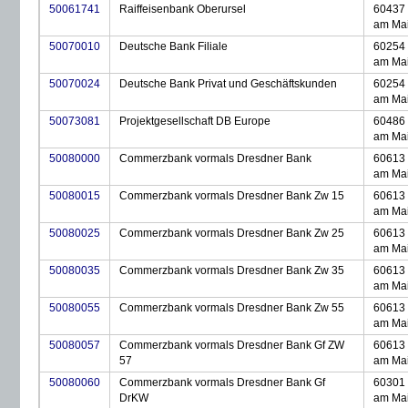
50061741
Raiffeisenbank Oberursel
60437 
am Ma
50070010
Deutsche Bank Filiale
60254 
am Ma
50070024
Deutsche Bank Privat und Geschäftskunden
60254 
am Ma
50073081
Projektgesellschaft DB Europe
60486 
am Ma
50080000
Commerzbank vormals Dresdner Bank
60613 
am Ma
50080015
Commerzbank vormals Dresdner Bank Zw 15
60613 
am Ma
50080025
Commerzbank vormals Dresdner Bank Zw 25
60613 
am Ma
50080035
Commerzbank vormals Dresdner Bank Zw 35
60613 
am Ma
50080055
Commerzbank vormals Dresdner Bank Zw 55
60613 
am Ma
50080057
Commerzbank vormals Dresdner Bank Gf ZW
60613 
57
am Ma
50080060
Commerzbank vormals Dresdner Bank Gf
60301 
DrKW
am Ma