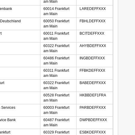
am Main
tenbank
60014 Frankfurt
LAREDEFFXXX
am Main
 Deutschland
60050 Frankfurt
FBHLDEFFXXX
am Main
t
60011 Frankfurt
BCITDEFFXXX
am Main
60322 Frankfurt
AHYBDEFFXXX
am Main
60486 Frankfurt
INGBDEFFXXX
am Main
60311 Frankfurt
FFBKDEFFXXX
am Main
urt
60322 Frankfurt
BABEDEFFXXX
am Main
60528 Frankfurt
HKBBDEF1FRA
am Main
 Services
60003 Frankfurt
PARBDEFFXXX
am Main
vice Bank
60487 Frankfurt
DWPBDEFFXXX
am Main
nkfurt
60329 Frankfurt
ESBKDEFFXXX