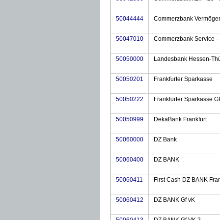
50044444
Commerzbank Vermögen
50047010
Commerzbank Service -
50050000
Landesbank Hessen-Thür
50050201
Frankfurter Sparkasse
50050222
Frankfurter Sparkasse G
50050999
DekaBank Frankfurt
50060000
DZ Bank
50060400
DZ BANK
50060411
First Cash DZ BANK Fran
50060412
DZ BANK Gf vK