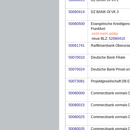
50060413
DZ BANK Gf VK 2
50060414
DZ BANK Gf VK 3
50060500
Evangelische Kreditgenos
Frankfurt-
nicht mehr gültig
neue BLZ:
52060410
50061741
Raiffeisenbank Oberurse
50070010
Deutsche Bank Filiale
50070024
Deutsche Bank Privat u
50073081
Projektgesellschaft DB 
50080000
Commerzbank vormals D
50080015
Commerzbank vormals D
50080025
Commerzbank vormals D
50080035
Commerzbank vormals D