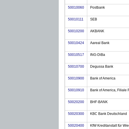
50010060
Postbank
50010111
SEB
50010200
AKBANK
50010424
Aareal Bank
50010517
ING-DiBa
50010700
Degussa Bank
50010900
Bank of America
50010910
Bank of America, Filiale 
50020200
BHF-BANK
50020300
KBC Bank Deutschland
50020400
KfW Kreditanstalt für Wi