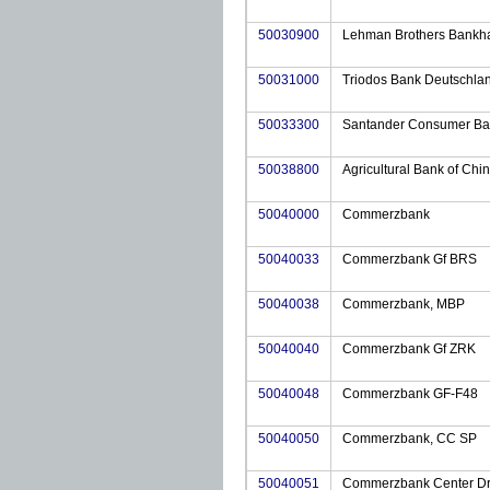
50030900
Lehman Brothers Bankha
50031000
Triodos Bank Deutschla
50033300
Santander Consumer B
50038800
Agricultural Bank of Chi
50040000
Commerzbank
50040033
Commerzbank Gf BRS
50040038
Commerzbank, MBP
50040040
Commerzbank Gf ZRK
50040048
Commerzbank GF-F48
50040050
Commerzbank, CC SP
50040051
Commerzbank Center Dre