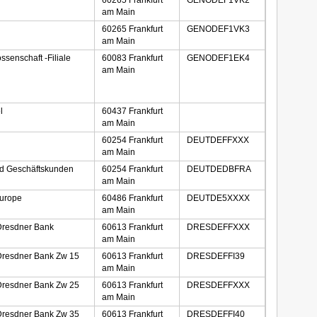
60265 Frankfurt
GENODEF1VK2
am Main
60265 Frankfurt
GENODEF1VK3
am Main
senschaft -Filiale
60083 Frankfurt
GENODEF1EK4
am Main
l
60437 Frankfurt
am Main
60254 Frankfurt
DEUTDEFFXXX
am Main
nd Geschäftskunden
60254 Frankfurt
DEUTDEDBFRA
am Main
Europe
60486 Frankfurt
DEUTDE5XXXX
am Main
resdner Bank
60613 Frankfurt
DRESDEFFXXX
am Main
resdner Bank Zw 15
60613 Frankfurt
DRESDEFFI39
am Main
resdner Bank Zw 25
60613 Frankfurt
DRESDEFFXXX
am Main
resdner Bank Zw 35
60613 Frankfurt
DRESDEFFI40