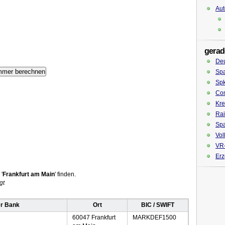
Aut
gerad
De
Spa
Spk
Co
Kre
Rai
Sp
Vol
VR-
Erz
'
Frankfurt am Main
' finden.
gt
r Bank
Ort
BIC / SWIFT
60047 Frankfurt
MARKDEF1500