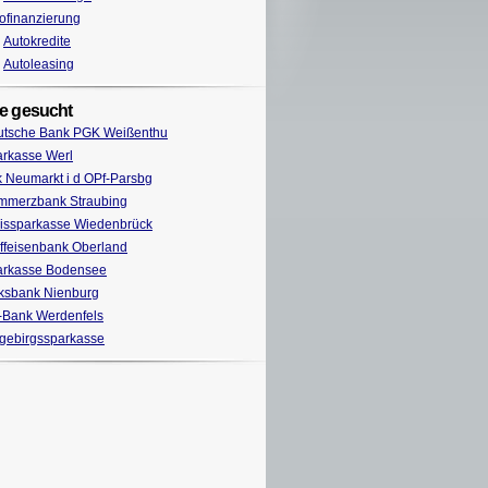
ofinanzierung
Autokredite
Autoleasing
e gesucht
utsche Bank PGK Weißenthu
rkasse Werl
 Neumarkt i d OPf-Parsbg
mmerzbank Straubing
issparkasse Wiedenbrück
ffeisenbank Oberland
arkasse Bodensee
ksbank Nienburg
Bank Werdenfels
gebirgssparkasse