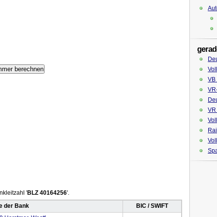
Aut
gerad
Deu
Vol
VB 
VR
Deu
VR 
Vol
Rai
Vol
Spa
kleitzahl '
BLZ 40164256
'.
 der Bank
BIC / SWIFT