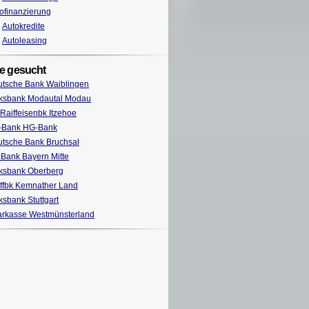
ofinanzierung
Autokredite
Autoleasing
e gesucht
tsche Bank Waiblingen
ksbank Modautal Modau
Raiffeisenbk Itzehoe
-Bank HG-Bank
tsche Bank Bruchsal
Bank Bayern Mitte
ksbank Oberberg
ffbk Kemnather Land
ksbank Stuttgart
rkasse Westmünsterland