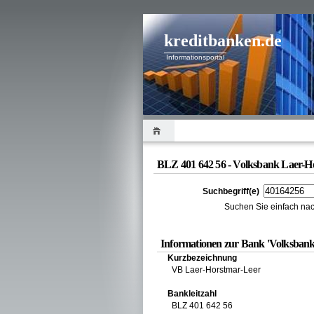
kreditbanken.de
Informationsportal
BLZ 401 642 56 - Volksbank Laer-H
Suchbegriff(e)
Suchen Sie einfach nac
Informationen zur Bank 'Volksbank
Kurzbezeichnung
VB Laer-Horstmar-Leer
Bankleitzahl
BLZ 401 642 56