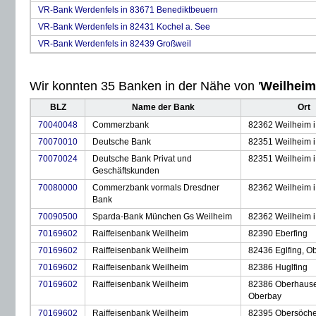
VR-Bank Werdenfels in 83671 Benediktbeuern
VR-Bank Werdenfels in 82431 Kochel a. See
VR-Bank Werdenfels in 82439 Großweil
Wir konnten 35 Banken in der Nähe von '
Weilheim
BLZ
Name der Bank
Ort
70040048
Commerzbank
82362 Weilheim i
70070010
Deutsche Bank
82351 Weilheim i
70070024
Deutsche Bank Privat und
82351 Weilheim i
Geschäftskunden
70080000
Commerzbank vormals Dresdner
82362 Weilheim i
Bank
70090500
Sparda-Bank München Gs Weilheim
82362 Weilheim i
70169602
Raiffeisenbank Weilheim
82390 Eberfing
70169602
Raiffeisenbank Weilheim
82436 Eglfing, O
70169602
Raiffeisenbank Weilheim
82386 Huglfing
70169602
Raiffeisenbank Weilheim
82386 Oberhaus
Oberbay
70169602
Raiffeisenbank Weilheim
82395 Obersöche