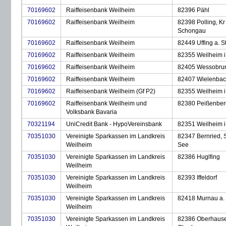
70169602
Raiffeisenbank Weilheim
82396 Pähl
70169602
Raiffeisenbank Weilheim
82398 Polling, Kr
Schongau
70169602
Raiffeisenbank Weilheim
82449 Uffing a. S
70169602
Raiffeisenbank Weilheim
82355 Weilheim i
70169602
Raiffeisenbank Weilheim
82405 Wessobru
70169602
Raiffeisenbank Weilheim
82407 Wielenba
70169602
Raiffeisenbank Weilheim (Gf P2)
82355 Weilheim i
70169602
Raiffeisenbank Weilheim und
82380 Peißenber
Volksbank Bavaria
70321194
UniCredit Bank - HypoVereinsbank
82351 Weilheim i
70351030
Vereinigte Sparkassen im Landkreis
82347 Bernried, 
Weilheim
See
70351030
Vereinigte Sparkassen im Landkreis
82386 Huglfing
Weilheim
70351030
Vereinigte Sparkassen im Landkreis
82393 Iffeldorf
Weilheim
70351030
Vereinigte Sparkassen im Landkreis
82418 Murnau a. 
Weilheim
70351030
Vereinigte Sparkassen im Landkreis
82386 Oberhaus