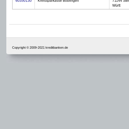
60350130
Kreissparkasse Böblingen
71144 Ste
Württ
Copyright © 2009-2021 kreditbanken.de