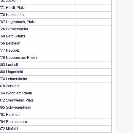
751 Jockgrim
71 Hördt, Pfalz
770 Hatzenbühl
767 Hagenbach, Pfalz
6726 Germersheim
68 Berg (Pfalz)
756 Bellheim
777 Neupotz
776 Neuburg am Rhein
63 Lustadt
60 Lingenfeld
774 Leimersheim
378 Zeiskam
744 Wörth am Rhein
2 Steinweiler, Pfalz
7365 Schwegenheim
761 Rülzheim
764 Rheinzabern
72 Minfeld