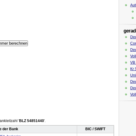
Aut
gerad
De
Co
Deu
Vol
VB 
Kr 
Uni
Deu
Deu
Vol
nkleitzahl '
BLZ 54851440
'.
 der Bank
BIC / SWIFT