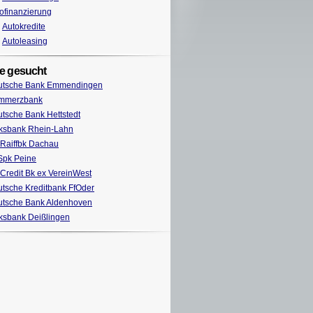
ofinanzierung
Autokredite
Autoleasing
e gesucht
utsche Bank Emmendingen
mmerzbank
tsche Bank Hettstedt
ksbank Rhein-Lahn
Raiffbk Dachau
Spk Peine
Credit Bk ex VereinWest
tsche Kreditbank FfOder
tsche Bank Aldenhoven
ksbank Deißlingen