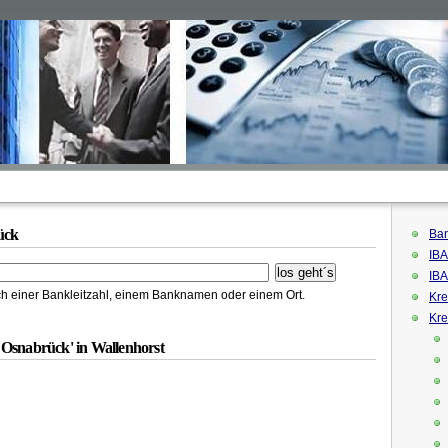
ück
Ban
IBA
IBA
h einer Bankleitzahl, einem Banknamen oder einem Ort.
Kre
Kre
 Osnabrück' in Wallenhorst