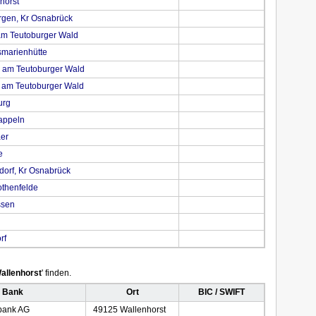
horst
rgen, Kr Osnabrück
am Teutoburger Wald
smarienhütte
 am Teutoburger Wald
 am Teutoburger Wald
urg
appeln
er
e
orf, Kr Osnabrück
thenfelde
ssen
rf
allenhorst
' finden.
 Bank
Ort
BIC / SWIFT
bank AG
49125 Wallenhorst