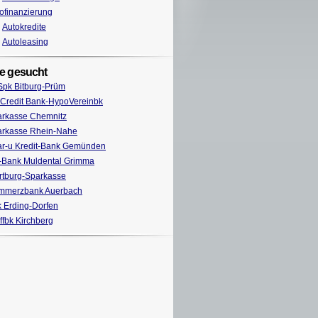
ofinanzierung
Autokredite
Autoleasing
e gesucht
Spk Bitburg-Prüm
Credit Bank-HypoVereinbk
rkasse Chemnitz
arkasse Rhein-Nahe
r-u Kredit-Bank Gemünden
Bank Muldental Grimma
tburg-Sparkasse
mmerzbank Auerbach
 Erding-Dorfen
ffbk Kirchberg