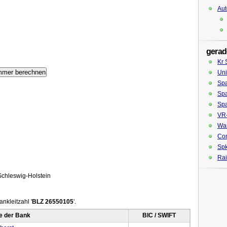
Aut
gerad
Kr 
Uni
Spa
Sp
Spa
VR-
War
Co
Spk
Rai
chleswig-Holstein
nkleitzahl '
BLZ 26550105
'.
 der Bank
BIC / SWIFT