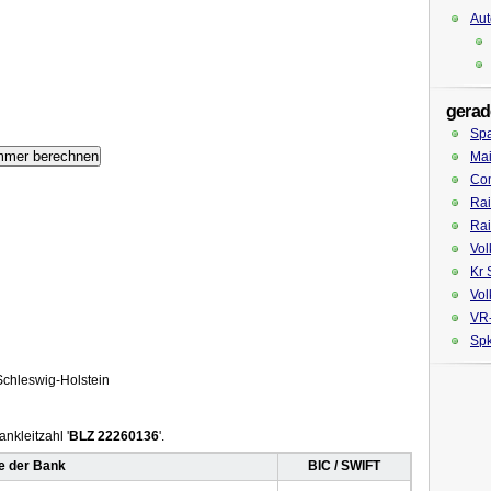
Aut
gerad
Sp
Mai
Co
Rai
Rai
Vol
Kr 
Vol
VR
Spk
chleswig-Holstein
nkleitzahl '
BLZ 22260136
'.
 der Bank
BIC / SWIFT