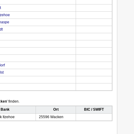
t
tzehoe
enaspe
dt
orf
lst
ken
' finden.
 Bank
Ort
BIC / SWIFT
k Itzehoe
25596 Wacken