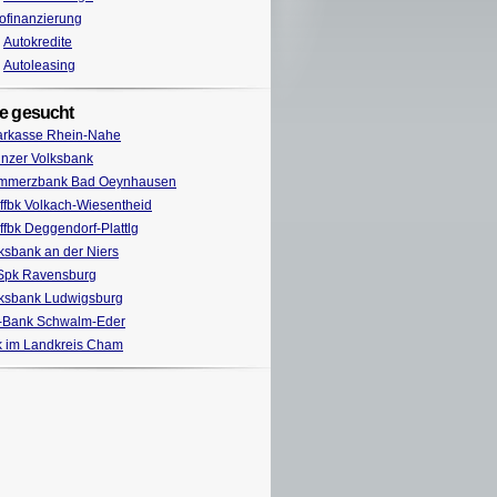
ofinanzierung
Autokredite
Autoleasing
e gesucht
arkasse Rhein-Nahe
nzer Volksbank
mmerzbank Bad Oeynhausen
ffbk Volkach-Wiesentheid
ffbk Deggendorf-Plattlg
ksbank an der Niers
Spk Ravensburg
ksbank Ludwigsburg
-Bank Schwalm-Eder
 im Landkreis Cham