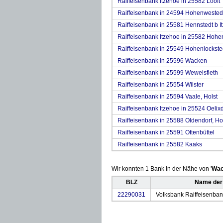
Raiffeisenbank Itzehoe in 25582 Looft
Raiffeisenbank in 24594 Hohenwested
Raiffeisenbank in 25581 Hennstedt b I
Raiffeisenbank Itzehoe in 25582 Hoh
Raiffeisenbank in 25549 Hohenlockste
Raiffeisenbank in 25596 Wacken
Raiffeisenbank in 25599 Wewelsfleth
Raiffeisenbank in 25554 Wilster
Raiffeisenbank in 25594 Vaale, Holst
Raiffeisenbank Itzehoe in 25524 Oelixd
Raiffeisenbank in 25588 Oldendorf, Ho
Raiffeisenbank in 25591 Ottenbüttel
Raiffeisenbank in 25582 Kaaks
Wir konnten 1 Bank in der Nähe von '
Wac
BLZ
Name der
22290031
Volksbank Raiffeisenban