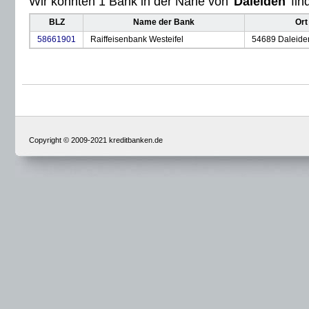
Wir konnten 1 Bank in der Nähe von '
Daleiden
' fi
BLZ
Name der Bank
Ort
58661901
Raiffeisenbank Westeifel
54689 Daleide
Copyright © 2009-2021 kreditbanken.de