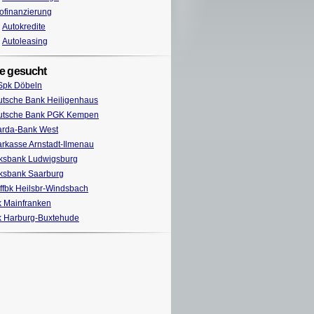
ofinanzierung
Autokredite
Autoleasing
e gesucht
Spk Döbeln
tsche Bank Heiligenhaus
utsche Bank PGK Kempen
arda-Bank West
rkasse Arnstadt-Ilmenau
ksbank Ludwigsburg
ksbank Saarburg
ffbk Heilsbr-Windsbach
 Mainfranken
 Harburg-Buxtehude