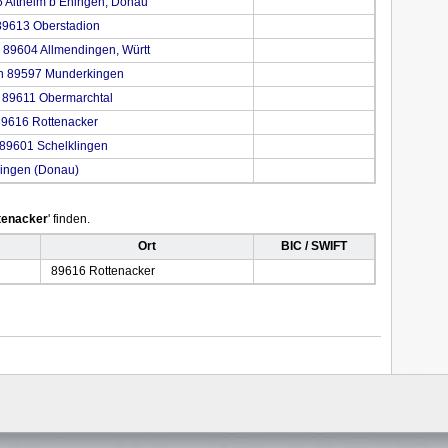
5 Altheim b Ehingen, Donau
89613 Oberstadion
 89604 Allmendingen, Württ
in 89597 Munderkingen
n 89611 Obermarchtal
89616 Rottenacker
 89601 Schelklingen
hingen (Donau)
tenacker
' finden.
Ort
BIC / SWIFT
89616 Rottenacker