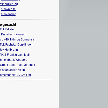
ofinanzierung
Autokredite
Autoleasing
e gesucht
ffbk Erkelenz
k Kulmbach-Kronach
rda-Bk Nürnbg Sonnenstr
ffbk Fuchstal-Denklingen
Spk Heilbronn
IXIS Frankfurt am Main
mmerzbank Wegberg
Credit Bank-HypoVereinbk
issparkasse Ostalb
mmerzbank Gf ZCM Ffm