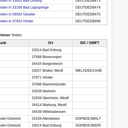
nden in 33002 Bad Driburg
DEUTDEDB473
unden in 33166 Bad Lippspringe
DEUTDEDB474
unden in 59582 Geseke
DEUTDEDB475
nden in 37652 Höxter
DEUTDEDB958
Höxter
' finden.
Bank
Ort
BIC / SWIFT
33014 Bad Driburg
37688 Beverungen
34434 Borgentreich
33027 Brakel, Westf
WELADED1HXB
37671 Höxter
37696 Marienmünster
33039 Nieheim
32839 Steinheim, Westf
34414 Warburg, Westf
34439 Willebadessen
xter-Detmold
33184 Altenbeken
DGPBDE3MALT
xter-Detmold
33014 Bad Driburg
DGPBDE3MDRI