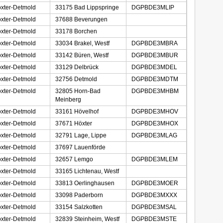
xter-Detmold
33175 Bad Lippspringe
DGPBDE3MLIP
xter-Detmold
37688 Beverungen
xter-Detmold
33178 Borchen
xter-Detmold
33034 Brakel, Westf
DGPBDE3MBRA
xter-Detmold
33142 Büren, Westf
DGPBDE3MBUR
xter-Detmold
33129 Delbrück
DGPBDE3MDEL
xter-Detmold
32756 Detmold
DGPBDE3MDTM
xter-Detmold
32805 Horn-Bad
DGPBDE3MHBM
Meinberg
xter-Detmold
33161 Hövelhof
DGPBDE3MHOV
xter-Detmold
37671 Höxter
DGPBDE3MHOX
xter-Detmold
32791 Lage, Lippe
DGPBDE3MLAG
xter-Detmold
37697 Lauenförde
xter-Detmold
32657 Lemgo
DGPBDE3MLEM
xter-Detmold
33165 Lichtenau, Westf
xter-Detmold
33813 Oerlinghausen
DGPBDE3MOER
xter-Detmold
33098 Paderborn
DGPBDE3MXXX
xter-Detmold
33154 Salzkotten
DGPBDE3MSAL
xter-Detmold
32839 Steinheim, Westf
DGPBDE3MSTE