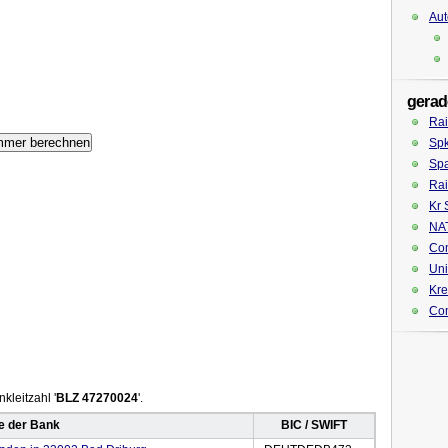
Aut
gerad
Rai
Sp
Spa
Rai
Kr 
NAT
Co
Uni
Kre
Co
kleitzahl '
BLZ 47270024
'.
 der Bank
BIC / SWIFT