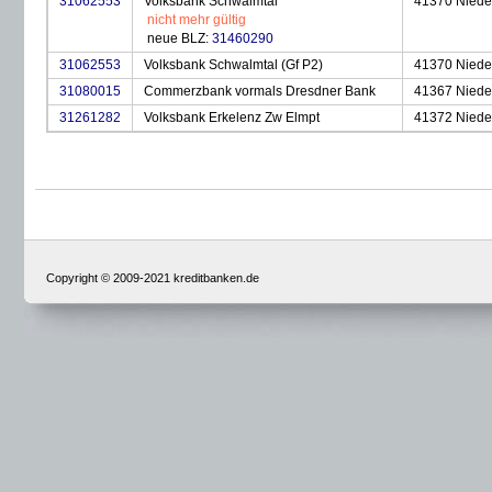
31062553
Volksbank Schwalmtal
41370 Niede
nicht mehr gültig
neue BLZ:
31460290
31062553
Volksbank Schwalmtal (Gf P2)
41370 Niede
31080015
Commerzbank vormals Dresdner Bank
41367 Niede
31261282
Volksbank Erkelenz Zw Elmpt
41372 Niede
Copyright © 2009-2021 kreditbanken.de