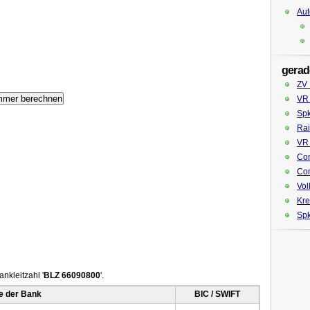
Aut
gerad
ZV
VR 
Spk
Rai
VR
Co
Co
Vol
Kre
Spk
nkleitzahl '
BLZ 66090800
'.
 der Bank
BIC / SWIFT