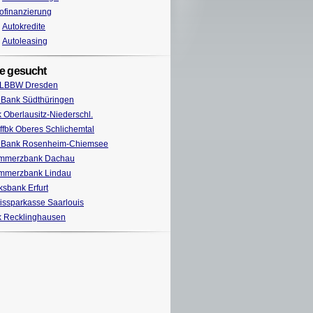
ofinanzierung
Autokredite
Autoleasing
e gesucht
 LBBW Dresden
Bank Südthüringen
 Oberlausitz-Niederschl.
ffbk Oberes Schlichemtal
 Bank Rosenheim-Chiemsee
mmerzbank Dachau
mmerzbank Lindau
ksbank Erfurt
issparkasse Saarlouis
 Recklinghausen