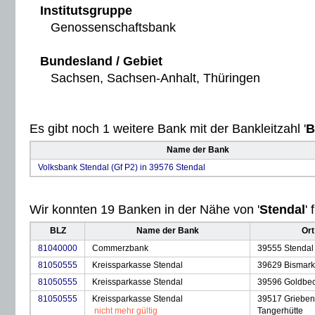
Institutsgruppe
Genossenschaftsbank
Bundesland / Gebiet
Sachsen, Sachsen-Anhalt, Thüringen
Es gibt noch 1 weitere Bank mit der Bankleitzahl '
B
Name der Bank
Volksbank Stendal (Gf P2) in 39576 Stendal
Wir konnten 19 Banken in der Nähe von '
Stendal
' 
BLZ
Name der Bank
Ort
81040000
Commerzbank
39555 Stendal
81050555
Kreissparkasse Stendal
39629 Bismark 
81050555
Kreissparkasse Stendal
39596 Goldbec
81050555
Kreissparkasse Stendal
39517 Grieben
nicht mehr gültig
Tangerhütte