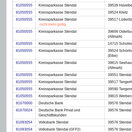
81050555
Kreissparkasse Stendal
39539 Havelb
81050555
Kreissparkasse Stendal
39524 Klietz
81050555
Kreissparkasse Stendal
39517 Lüderitz
nicht mehr gültig
81050555
Kreissparkasse Stendal
39606 Osterbu
(Altmark)
81050555
Kreissparkasse Stendal
14715 Scholle
81050555
Kreissparkasse Stendal
39524 Schönh
(Elbe)
81050555
Kreissparkasse Stendal
39615 Seehau
(Altmark)
81050555
Kreissparkasse Stendal
39551 Stendal
81050555
Kreissparkasse Stendal
39517 Tangerh
81050555
Kreissparkasse Stendal
39590 Tanger
81050555
Kreissparkasse Stendal
39615 Werben 
81070000
Deutsche Bank
39576 Stendal
81070024
Deutsche Bank Privat und
39576 Stendal
Geschäftskunden
81093054
Volksbank Stendal
39576 Stendal
81093054
Volksbank Stendal (Gf P2)
39576 Stendal