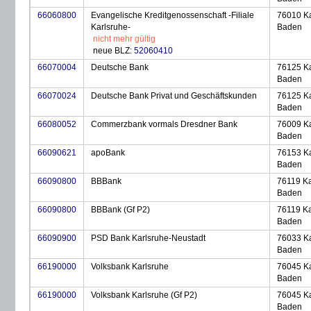
66060800
Evangelische Kreditgenossenschaft -Filiale
76010 Ka
Karlsruhe-
Baden
nicht mehr gültig
neue BLZ:
52060410
66070004
Deutsche Bank
76125 Ka
Baden
66070024
Deutsche Bank Privat und Geschäftskunden
76125 Ka
Baden
66080052
Commerzbank vormals Dresdner Bank
76009 Ka
Baden
66090621
apoBank
76153 Ka
Baden
66090800
BBBank
76119 Ka
Baden
66090800
BBBank (Gf P2)
76119 Ka
Baden
66090900
PSD Bank Karlsruhe-Neustadt
76033 Ka
Baden
66190000
Volksbank Karlsruhe
76045 Ka
Baden
66190000
Volksbank Karlsruhe (Gf P2)
76045 Ka
Baden