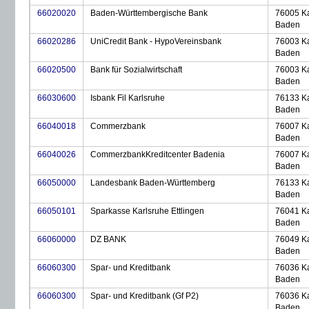
66020020
Baden-Württembergische Bank
76005 Ka
Baden
66020286
UniCredit Bank - HypoVereinsbank
76003 Ka
Baden
66020500
Bank für Sozialwirtschaft
76003 Ka
Baden
66030600
Isbank Fil Karlsruhe
76133 Ka
Baden
66040018
Commerzbank
76007 Ka
Baden
66040026
CommerzbankKreditcenter Badenia
76007 Ka
Baden
66050000
Landesbank Baden-Württemberg
76133 Ka
Baden
66050101
Sparkasse Karlsruhe Ettlingen
76041 Ka
Baden
66060000
DZ BANK
76049 Ka
Baden
66060300
Spar- und Kreditbank
76036 Ka
Baden
66060300
Spar- und Kreditbank (Gf P2)
76036 Ka
Baden