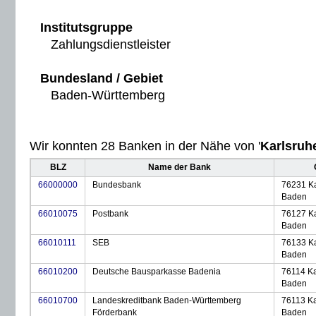
Institutsgruppe
Zahlungsdienstleister
Bundesland / Gebiet
Baden-Württemberg
Wir konnten 28 Banken in der Nähe von '
Karlsruh
BLZ
Name der Bank
66000000
Bundesbank
76231 Ka
Baden
66010075
Postbank
76127 Ka
Baden
66010111
SEB
76133 Ka
Baden
66010200
Deutsche Bausparkasse Badenia
76114 Ka
Baden
66010700
Landeskreditbank Baden-Württemberg
76113 Ka
Förderbank
Baden