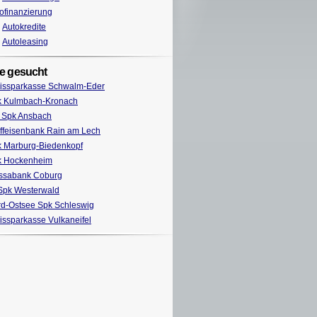
ofinanzierung
Autokredite
Autoleasing
e gesucht
issparkasse Schwalm-Eder
k Kulmbach-Kronach
 Spk Ansbach
ffeisenbank Rain am Lech
 Marburg-Biedenkopf
k Hockenheim
ssabank Coburg
Spk Westerwald
d-Ostsee Spk Schleswig
issparkasse Vulkaneifel