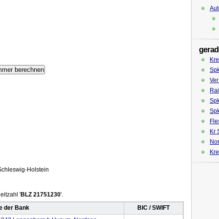
Aut
gerad
Kre
Sp
Ver
Rai
Spk
Sp
Fle
Kr 
Nor
Kre
chleswig-Holstein
itzahl '
BLZ 21751230
'.
 der Bank
BIC / SWIFT