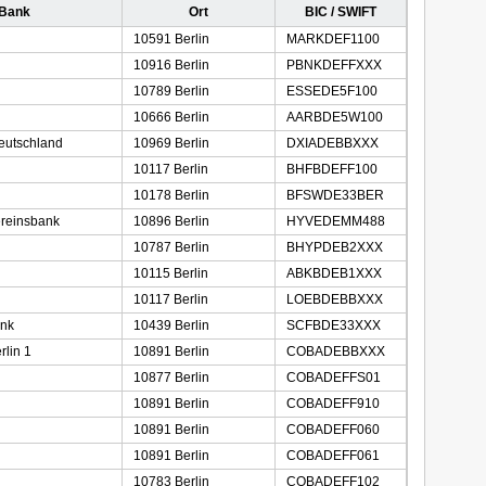
 Bank
Ort
BIC / SWIFT
10591 Berlin
MARKDEF1100
10916 Berlin
PBNKDEFFXXX
10789 Berlin
ESSEDE5F100
10666 Berlin
AARBDE5W100
eutschland
10969 Berlin
DXIADEBBXXX
10117 Berlin
BHFBDEFF100
10178 Berlin
BFSWDE33BER
ereinsbank
10896 Berlin
HYVEDEMM488
10787 Berlin
BHYPDEB2XXX
10115 Berlin
ABKBDEB1XXX
10117 Berlin
LOEBDEBBXXX
ank
10439 Berlin
SCFBDE33XXX
rlin 1
10891 Berlin
COBADEBBXXX
10877 Berlin
COBADEFFS01
10891 Berlin
COBADEFF910
10891 Berlin
COBADEFF060
10891 Berlin
COBADEFF061
10783 Berlin
COBADEFF102