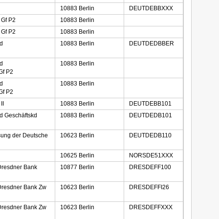
10883 Berlin
DEUTDEBBXXX
 Gf P2
10883 Berlin
 Gf P2
10883 Berlin
nd
10883 Berlin
DEUTDEDBBER
nd
10883 Berlin
Gf P2
nd
10883 Berlin
Gf P2
II
10883 Berlin
DEUTDEBB101
d Geschäftskd
10883 Berlin
DEUTDEDB101
sung der Deutsche
10623 Berlin
DEUTDEDB110
10625 Berlin
NORSDE51XXX
resdner Bank
10877 Berlin
DRESDEFF100
resdner Bank Zw
10623 Berlin
DRESDEFFI26
resdner Bank Zw
10623 Berlin
DRESDEFFXXX