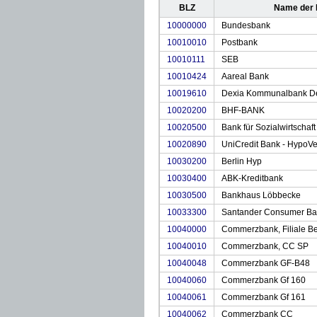
BLZ
Name der
10000000
Bundesbank
10010010
Postbank
10010111
SEB
10010424
Aareal Bank
10019610
Dexia Kommunalbank D
10020200
BHF-BANK
10020500
Bank für Sozialwirtschaft
10020890
UniCredit Bank - HypoV
10030200
Berlin Hyp
10030400
ABK-Kreditbank
10030500
Bankhaus Löbbecke
10033300
Santander Consumer B
10040000
Commerzbank, Filiale Be
10040010
Commerzbank, CC SP
10040048
Commerzbank GF-B48
10040060
Commerzbank Gf 160
10040061
Commerzbank Gf 161
10040062
Commerzbank CC