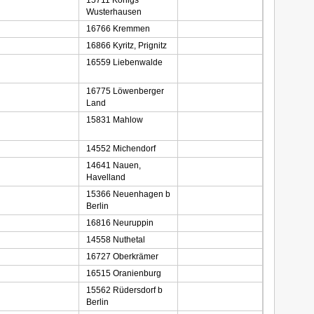
15711 Königs
Wusterhausen
16766 Kremmen
16866 Kyritz, Prignitz
16559 Liebenwalde
16775 Löwenberger
Land
15831 Mahlow
14552 Michendorf
14641 Nauen,
Havelland
15366 Neuenhagen b
Berlin
16816 Neuruppin
14558 Nuthetal
16727 Oberkrämer
16515 Oranienburg
15562 Rüdersdorf b
Berlin