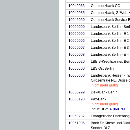
10040063
Commerzbank CC
10040085
Commerzbank, Gf Web-
10045050
Commerzbank Service-
10050000
Landesbank Berlin - Ber
10050005
Landesbank Berlin - E 1 
10050006
Landesbank Berlin - E 2 
10050007
Landesbank Berlin - E 3 
10050008
Landesbank Berlin - E 4 
10050020
LBB S-Kreditpartner, Ber
10050500
LBS Ost Berlin
10050600
Landesbank Hessen-Thü
Girozentrale NL. Düsseld
nicht mehr gültig
10050999
DekaBank Berlin
10060198
Pax-Bank
nicht mehr gültig
neue BLZ:
37060193
10060237
Evangelische Darlehnsg
10061006
Bank für Kirche und Dia
Sonder-BLZ