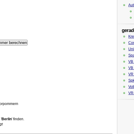
Aut
gerad
Kre
Co
Uni
Spa
VB 
VB 
VR 
Spk
Vol
VR-
Vorpommern
'
Berlin
' finden.
gt