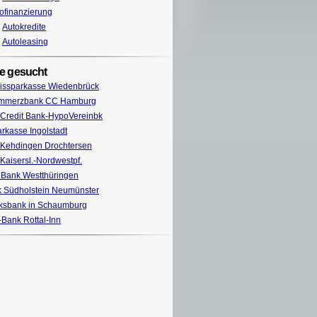
ofinanzierung
Autokredite
Autoleasing
e gesucht
issparkasse Wiedenbrück
mmerzbank CC Hamburg
Credit Bank-HypoVereinbk
rkasse Ingolstadt
Kehdingen Drochtersen
Kaisersl.-Nordwestpf.
Bank Westthüringen
 Südholstein Neumünster
ksbank in Schaumburg
Bank Rottal-Inn