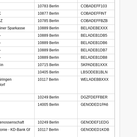
10783 Berlin
COBADEFF103
K
10877 Berlin
COBADEFFINT
BZ
10785 Berlin
COBADEFFBZB
liner Sparkasse
10889 Berlin
BELADEBEXXX
-
10889 Berlin
BELADEB1DB5
-
10889 Berlin
BELADEB1DB6
-
10889 Berlin
BELADEB1DB7
-
10889 Berlin
BELADEB1DB8
lin
10715 Berlin
SKPADEB1XXX
10405 Berlin
LBSODEB1BLN
ringen
10117 Berlin
WELADEBBXXX
orf
10249 Berlin
DGZFDEFFBER
14005 Berlin
GENODED1PA6
enossenschaft
10249 Berlin
GENODEF1EDG
konie - KD-Bank Gf
10117 Berlin
GENODED1KDB