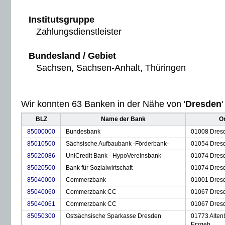
Institutsgruppe
Zahlungsdienstleister
Bundesland / Gebiet
Sachsen, Sachsen-Anhalt, Thüringen
Wir konnten 63 Banken in der Nähe von '
Dresden
'
BLZ
Name der Bank
Or
85000000
Bundesbank
01008 Dres
85010500
Sächsische Aufbaubank -Förderbank-
01054 Dres
85020086
UniCredit Bank - HypoVereinsbank
01074 Dres
85020500
Bank für Sozialwirtschaft
01074 Dres
85040000
Commerzbank
01001 Dres
85040060
Commerzbank CC
01067 Dres
85040061
Commerzbank CC
01067 Dres
85050300
Ostsächsische Sparkasse Dresden
01773 Alten
Erzgeb