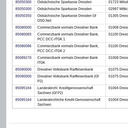
85050300
Ostsächsische Sparkasse Dresden
01723 Wilsdr
85050300
Ostsächsische Sparkasse Dresden
02997 Witti
85050350
Ostsächsische Sparkasse Dresden Gf
01305 Dres
OSD.Net
85080000
Commerzbank vormals Dresdner Bank
01008 Dres
85080085
Commerzbank vormals Dresdner Bank,
01100 Dres
PCC DCC-ITGK 1
85080086
Commerzbank vormals Dresdner Bank,
01100 Dres
PCC DCC-ITGK 2
85089270
Commerzbank vormals Dresdner Bank
01008 Dres
ITGK
85090000
Dresdner Volksbank Raiffeisenbank
01075 Dres
85090000
Dresdner Volksbank Raiffeisenbank (Gf
01075 Dres
P2)
85095164
Landeskirchl. Kreditgenossenschaft
01004 Dres
Sachsen (Gf P2)
85095164
Landeskirchliche Kredit-Genossenschaft
01004 Dres
Sachsen