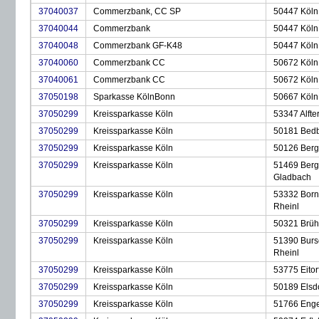
37040037
Commerzbank, CC SP
50447 Köln
37040044
Commerzbank
50447 Köln
37040048
Commerzbank GF-K48
50447 Köln
37040060
Commerzbank CC
50672 Köln
37040061
Commerzbank CC
50672 Köln
37050198
Sparkasse KölnBonn
50667 Köln
37050299
Kreissparkasse Köln
53347 Alfte
37050299
Kreissparkasse Köln
50181 Bedbu
37050299
Kreissparkasse Köln
50126 Bergh
37050299
Kreissparkasse Köln
51469 Berg
Gladbach
37050299
Kreissparkasse Köln
53332 Born
Rheinl
37050299
Kreissparkasse Köln
50321 Brühl
37050299
Kreissparkasse Köln
51390 Burs
Rheinl
37050299
Kreissparkasse Köln
53775 Eitor
37050299
Kreissparkasse Köln
50189 Elsdo
37050299
Kreissparkasse Köln
51766 Enge