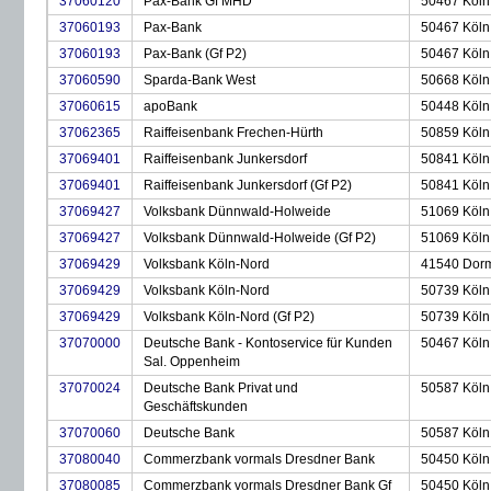
37060120
Pax-Bank Gf MHD
50467 Köln
37060193
Pax-Bank
50467 Köln
37060193
Pax-Bank (Gf P2)
50467 Köln
37060590
Sparda-Bank West
50668 Köln
37060615
apoBank
50448 Köln
37062365
Raiffeisenbank Frechen-Hürth
50859 Köln
37069401
Raiffeisenbank Junkersdorf
50841 Köln
37069401
Raiffeisenbank Junkersdorf (Gf P2)
50841 Köln
37069427
Volksbank Dünnwald-Holweide
51069 Köln
37069427
Volksbank Dünnwald-Holweide (Gf P2)
51069 Köln
37069429
Volksbank Köln-Nord
41540 Dor
37069429
Volksbank Köln-Nord
50739 Köln
37069429
Volksbank Köln-Nord (Gf P2)
50739 Köln
37070000
Deutsche Bank - Kontoservice für Kunden
50467 Köln
Sal. Oppenheim
37070024
Deutsche Bank Privat und
50587 Köln
Geschäftskunden
37070060
Deutsche Bank
50587 Köln
37080040
Commerzbank vormals Dresdner Bank
50450 Köln
37080085
Commerzbank vormals Dresdner Bank Gf
50450 Köln