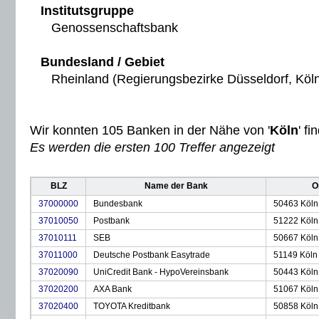
Institutsgruppe
Genossenschaftsbank
Bundesland / Gebiet
Rheinland (Regierungsbezirke Düsseldorf, Köl
Wir konnten 105 Banken in der Nähe von '
Köln
' fi
Es werden die ersten 100 Treffer angezeigt
BLZ
Name der Bank
O
37000000
Bundesbank
50463 Köln
37010050
Postbank
51222 Köln
37010111
SEB
50667 Köln
37011000
Deutsche Postbank Easytrade
51149 Köln
37020090
UniCredit Bank - HypoVereinsbank
50443 Köln
37020200
AXA Bank
51067 Köln
37020400
TOYOTA Kreditbank
50858 Köln