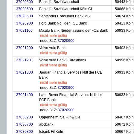
37020500
Bank für Sozialwirtschaft
50443 Köln
37020599
Bank für Sozialwirtschaft Köln Gf
50668 Köln
37020600
Santander Consumer Bank MG
50674 Köln
37020900
Ford Bank Ndl. der FCE Bank
50413 Köln
37021100
Mazda Bank Niederlassung der FCE Bank
50933 Köln
nicht mehr gültig
neue BLZ:
37020900
37021200
Volvo Auto Bank
50403 Köln
nicht mehr gültig
37021201
Volvo Auto Bank - Direktbank
50996 Köln
nicht mehr gültig
37021300
Jaguar Financial Services Ndl der FCE
50933 Köln
Bank
nicht mehr gültig
neue BLZ:
37020900
37021400
Land Rover Financial Services Ndl der
50933 Köln
FCE Bank
nicht mehr gültig
neue BLZ:
37020900
37030200
Oppenheim, Sal - jr & Cie
50467 Köln
37030700
abcbank
50672 Köln
37030800
Isbank Fil Köln
50667 Köln