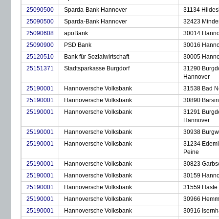
25090500
Sparda-Bank Hannover
31134 Hilde
25090500
Sparda-Bank Hannover
32423 Minden
25090608
apoBank
30014 Hanno
25090900
PSD Bank
30016 Hanno
25120510
Bank für Sozialwirtschaft
30005 Hanno
25151371
Stadtsparkasse Burgdorf
31290 Burgdo
Hannover
25190001
Hannoversche Volksbank
31538 Bad N
25190001
Hannoversche Volksbank
30890 Barsi
25190001
Hannoversche Volksbank
31291 Burgdo
Hannover
25190001
Hannoversche Volksbank
30938 Burgw
25190001
Hannoversche Volksbank
31234 Edemi
Peine
25190001
Hannoversche Volksbank
30823 Garbs
25190001
Hannoversche Volksbank
30159 Hanno
25190001
Hannoversche Volksbank
31559 Haste 
25190001
Hannoversche Volksbank
30966 Hemm
25190001
Hannoversche Volksbank
30916 Isern