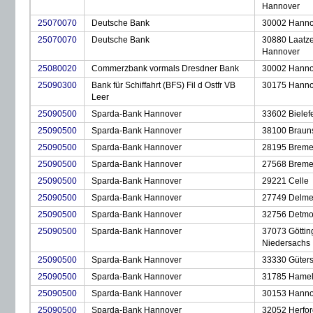
Hannover
25070070
Deutsche Bank
30002 Hanno
25070070
Deutsche Bank
30880 Laatz
Hannover
25080020
Commerzbank vormals Dresdner Bank
30002 Hanno
25090300
Bank für Schiffahrt (BFS) Fil d Ostfr VB
30175 Hanno
Leer
25090500
Sparda-Bank Hannover
33602 Bielef
25090500
Sparda-Bank Hannover
38100 Braun
25090500
Sparda-Bank Hannover
28195 Brem
25090500
Sparda-Bank Hannover
27568 Breme
25090500
Sparda-Bank Hannover
29221 Celle
25090500
Sparda-Bank Hannover
27749 Delme
25090500
Sparda-Bank Hannover
32756 Detmo
25090500
Sparda-Bank Hannover
37073 Göttin
Niedersachs
25090500
Sparda-Bank Hannover
33330 Güters
25090500
Sparda-Bank Hannover
31785 Hame
25090500
Sparda-Bank Hannover
30153 Hanno
25090500
Sparda-Bank Hannover
32052 Herfor