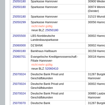
25050180
Sparkasse Hannover
30900 Wede
25050180
Sparkasse Hannover
30974 Wenn
(Deister)
25050180
Sparkasse Hannover
31515 Wunst
25050299
Sparkasse Hannover
30056 Hanno
nicht mehr gültig
neue BLZ:
25050180
25055500
LBS-Norddeutsche
30002 Hanno
Landesbausparkasse
25060000
DZ BANK
30002 Hanno
25060180
Bankhaus Hallbaum
30159 Hanno
25060701
Evangelische Kreditgenossenschaft -
30018 Hanno
Filiale Hannover-
nicht mehr gültig
neue BLZ:
52060410
25070024
Deutsche Bank Privat und
31287 Burgdo
Geschäftskunden
Hannover
25070024
Deutsche Bank Privat und
30002 Hanno
Geschäftskunden
25070024
Deutsche Bank Privat und
30880 Laatz
Geschäftskunden
Hannover
25070070
Deutsche Bank
31287 Burgdo