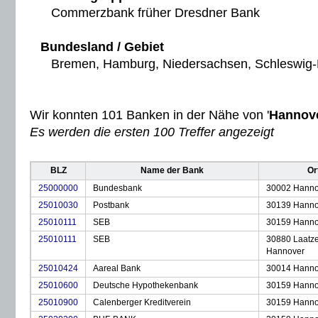
Commerzbank früher Dresdner Bank
Bundesland / Gebiet
Bremen, Hamburg, Niedersachsen, Schleswig-H
Wir konnten 101 Banken in der Nähe von '
Hannov
Es werden die ersten 100 Treffer angezeigt
BLZ
Name der Bank
Or
25000000
Bundesbank
30002 Hanno
25010030
Postbank
30139 Hanno
25010111
SEB
30159 Hanno
25010111
SEB
30880 Laatz
Hannover
25010424
Aareal Bank
30014 Hanno
25010600
Deutsche Hypothekenbank
30159 Hanno
25010900
Calenberger Kreditverein
30159 Hanno