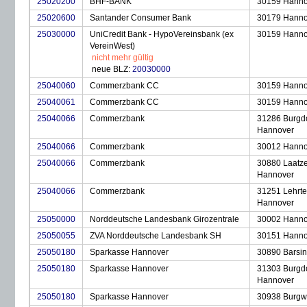
25020200
BHF-BANK
30159 Hanno
25020600
Santander Consumer Bank
30179 Hanno
25030000
UniCredit Bank - HypoVereinsbank (ex
30159 Hanno
VereinWest)
nicht mehr gültig
neue BLZ:
20030000
25040060
Commerzbank CC
30159 Hanno
25040061
Commerzbank CC
30159 Hanno
25040066
Commerzbank
31286 Burgdo
Hannover
25040066
Commerzbank
30012 Hanno
25040066
Commerzbank
30880 Laatz
Hannover
25040066
Commerzbank
31251 Lehrte
Hannover
25050000
Norddeutsche Landesbank Girozentrale
30002 Hanno
25050055
ZVA Norddeutsche Landesbank SH
30151 Hanno
25050180
Sparkasse Hannover
30890 Barsi
25050180
Sparkasse Hannover
31303 Burgdo
Hannover
25050180
Sparkasse Hannover
30938 Burgw